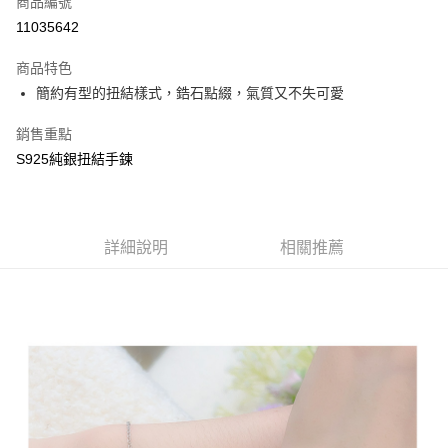
商品編號
信用卡分期付款
11035642
3 期 0 利率 每期
NT$133
21家銀行
商品特色
合作金庫商業銀行
第一商業銀行
超商取貨付款
簡約有型的扭結樣式，鋯石點綴，氣質又不失可愛
華南商業銀行
彰化商業銀行
LINE Pay
上海商業儲蓄銀行
台北富邦商業銀行
銷售重點
國泰世華商業銀行
兆豐國際商業銀行
Google Pay
S925純銀扭結手鍊
臺灣中小企業銀行
台中商業銀行
匯豐（台灣）商業銀行
華泰商業銀行
大哥付你分期
聯邦商業銀行
遠東國際商業銀行
相關說明
元大商業銀行
永豐商業銀行
【大哥付你分期使用說明】
玉山商業銀行
詳細說明
星展（台灣）商業銀行
相關推薦
ATM付款
1.本服務由台灣大哥大提供，台灣大哥大用戶可立即使用無須另外申請。
台新國際商業銀行
中國信託商業銀行
2.付款方式選擇「大哥付你分期」，訂單成立後會自動跳轉到大哥付的交易
台灣樂天信用卡公司
流程，驗證手機門號後，選擇欲分期的期數、繳款截止日，確認付款後即完
運送方式
成交易。
3.實際核准額度、可分期數及費用金額請依後續交易確認頁面所載為準。
全家付款取貨
4.訂單成立30分鐘內，如未前往確認交易或遇審核未通過，訂單將自動取
每筆NT$70，滿NT$599(含以上)免運費
消。如遇「轉專審核」未通過狀況，表示未達大哥付你分期系統評分，恕無
法說明評估內容。
7-11付款取貨
【繳款方式說明】
1.分期款項不併入電信帳單，「大哥付你分期」於每月結算日後寄送繳費提
每筆NT$70，滿NT$899(含以上)免運費
醒簡訊。