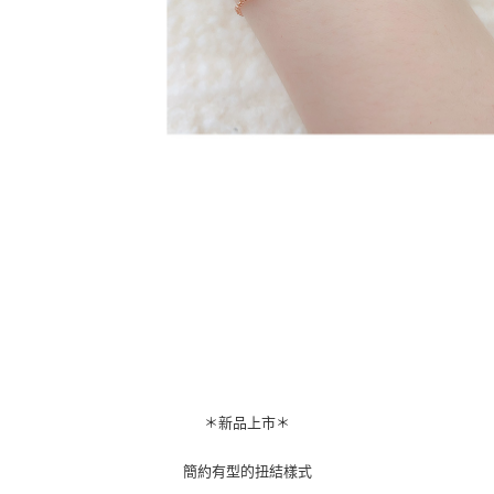
＊新品上市＊
簡約有型的扭結樣式