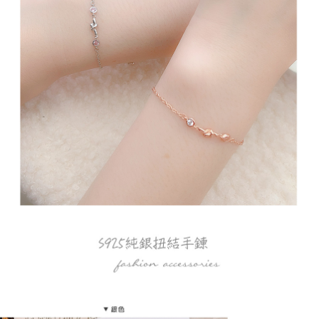
2.透過簡訊連結打開帳單後，可選擇「超商條碼／台灣大直營門市／銀行轉
宅配
帳／街口支付／iPASS MONEY」等通路繳費。
每筆NT$70，滿NT$699(含以上)免運費
【注意事項】
1.本服務係由「台灣大哥大股份有限公司」（以下簡稱本公司）所提供，讓
用戶於交易時，得透過本服務購買商品或服務，並由商店將買賣／分期付款
買賣價金債權讓與本公司後，依約使用本公司帳單繳交帳款。
2.基於同意付款使用「大哥付你分期」之契約關係目的，商店將以您的個人
資料（包含姓名、電話或地址）提供予台灣大哥大進項蒐集、處理及利用，
由本公司與您本人進行分期帳單所需資料之確認、核對及更正。
3.完整用戶服務條款，請詳閱以下連結：
https://oppay.tw/userRule