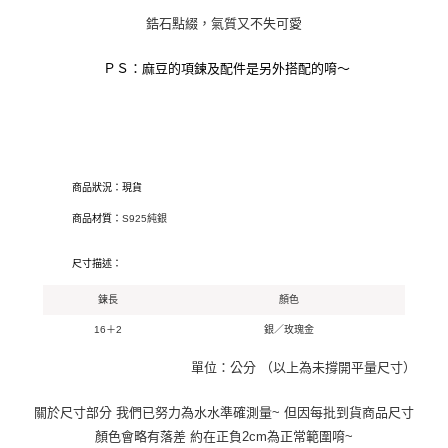
鋯石點綴，氣質又不失可愛
ＰＳ：麻豆的項鍊及配件是另外搭配的唷～
商品狀況：現貨
商品材質：
S925純銀
尺寸描述：
鍊長
顏色
16＋2
銀／玫瑰金
單位：公分 （以上為未撐開平量尺寸）
關於尺寸部分 我們已努力為水水準確測量~ 但因每批到貨商品尺寸
顏色會略有落差 約在正負2cm為正常範圍唷~