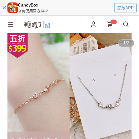
CandyBox
開啟APP
立刻使用官方APP
0
1
/
2