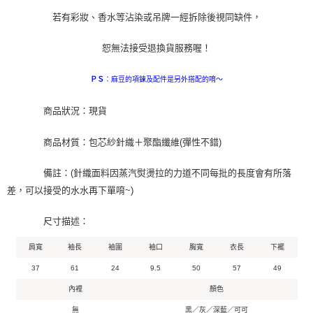
若有彩妝、香水等沾染或吊牌一經拆除後視同缺件，
恕無法接受退換貨服務喔！
：麻豆的項鍊及配件是另外搭配的唷～
ＰＳ
商品狀況：現貨
商品材質：包芯紗針織＋聚酯纖維(彈性不錯)
備註：(針織面料因蒸汽熨燙拉的力道不同每批的長度會有所落
差，可以接受的水水再下單唷~)
尺寸描述：
肩寬
袖長
袖圍
袖口
胸寬
衣長
下襬
37
61
24
9.5
50
57
49
內裡
顏色
無
黑／灰／深藍／可可