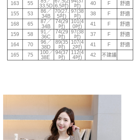
85／
67.5(2
94(37
163
55
40
F
舒適
2.透過簡訊連結打開帳單後，可選擇「超商條碼／台灣大直營門市／銀行轉
33.5D
6.5吋)
吋)
宅配
帳／街口支付／iPASS MONEY」等通路繳費。
86／
70(27.
97(38
155
53
38
F
舒適
每筆NT$70，滿NT$699(含以上)免運費
34B
5吋)
吋)
【注意事項】
87／
74(29
101(4
168
65
41
F
舒適
1.本服務係由「台灣大哥大股份有限公司」（以下簡稱本公司）所提供，讓
34B
吋)
0吋)
用戶於交易時，得透過本服務購買商品或服務，並由商店將買賣／分期付款
91／
74(29
97(38
159
58
37
F
舒適
36C
吋)
吋)
買賣價金債權讓與本公司後，依約使用本公司帳單繳交帳款。
96／
89(35
107(4
2.基於同意付款使用「大哥付你分期」之契約關係目的，商店將以您的個人
164
70
41
F
舒適
38D
吋)
2吋)
資料（包含姓名、電話或地址）提供予台灣大哥大進項蒐集、處理及利用，
100／
94(37
112(4
由本公司與您本人進行分期帳單所需資料之確認、核對及更正。
165
75
42
不建議
38E
吋)
4吋)
3.完整用戶服務條款，請詳閱以下連結：
https://oppay.tw/userRule