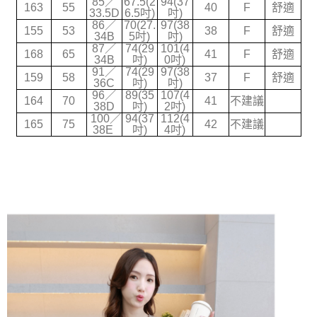
85／
67.5(2
94(37
163
55
40
F
舒適
2.透過簡訊連結打開帳單後，可選擇「超商條碼／台灣大直營門市／銀行轉
33.5D
6.5吋)
吋)
宅配
帳／街口支付／iPASS MONEY」等通路繳費。
86／
70(27.
97(38
155
53
38
F
舒適
每筆NT$70，滿NT$699(含以上)免運費
34B
5吋)
吋)
【注意事項】
87／
74(29
101(4
168
65
41
F
舒適
1.本服務係由「台灣大哥大股份有限公司」（以下簡稱本公司）所提供，讓
34B
吋)
0吋)
用戶於交易時，得透過本服務購買商品或服務，並由商店將買賣／分期付款
91／
74(29
97(38
159
58
37
F
舒適
36C
吋)
吋)
買賣價金債權讓與本公司後，依約使用本公司帳單繳交帳款。
96／
89(35
107(4
2.基於同意付款使用「大哥付你分期」之契約關係目的，商店將以您的個人
164
70
41
不建議
38D
吋)
2吋)
資料（包含姓名、電話或地址）提供予台灣大哥大進項蒐集、處理及利用，
100／
94(37
112(4
由本公司與您本人進行分期帳單所需資料之確認、核對及更正。
165
75
42
不建議
38E
吋)
4吋)
3.完整用戶服務條款，請詳閱以下連結：
https://oppay.tw/userRule