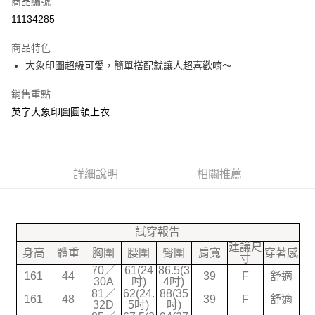
商品編號
信用卡分期付款
11134285
3 期 0 利率 每期
NT$150
21家銀行
商品特色
合作金庫商業銀行
第一商業銀行
超商取貨付款
大象印圖超級可愛，簡單搭配就讓人超喜歡唷～
華南商業銀行
彰化商業銀行
LINE Pay
上海商業儲蓄銀行
台北富邦商業銀行
銷售重點
國泰世華商業銀行
兆豐國際商業銀行
Google Pay
英字大象印圖圓領上衣
臺灣中小企業銀行
台中商業銀行
匯豐（台灣）商業銀行
華泰商業銀行
大哥付你分期
聯邦商業銀行
遠東國際商業銀行
相關說明
元大商業銀行
永豐商業銀行
【大哥付你分期使用說明】
玉山商業銀行
詳細說明
星展（台灣）商業銀行
相關推薦
ATM付款
1.本服務由台灣大哥大提供，台灣大哥大用戶可立即使用無須另外申請。
台新國際商業銀行
中國信託商業銀行
2.付款方式選擇「大哥付你分期」，訂單成立後會自動跳轉到大哥付的交易
台灣樂天信用卡公司
流程，驗證手機門號後，選擇欲分期的期數、繳款截止日，確認付款後即完
運送方式
成交易。
試穿報告
3.實際核准額度、可分期數及費用金額請依後續交易確認頁面所載為準。
全家付款取貨
4.訂單成立30分鐘內，如未前往確認交易或遇審核未通過，訂單將自動取
建議尺
身高
體重
胸圍
腰圍
臀圍
肩寬
穿著感
每筆NT$70，滿NT$599(含以上)免運費
寸
消。如遇「轉專審核」未通過狀況，表示未達大哥付你分期系統評分，恕無
70／
61(24
86.5(3
法說明評估內容。
161
44
39
F
舒適
30A
吋)
4吋)
7-11付款取貨
【繳款方式說明】
81／
62(24.
88(35
1.分期款項不併入電信帳單，「大哥付你分期」於每月結算日後寄送繳費提
161
48
39
F
舒適
每筆NT$70，滿NT$899(含以上)免運費
32D
5吋)
吋)
醒簡訊。