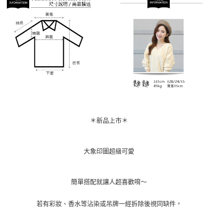
＊新品上市＊
大象印圖超級可愛
簡單搭配就讓人超喜歡唷～
若有彩妝、香水等沾染或吊牌一經拆除後視同缺件，