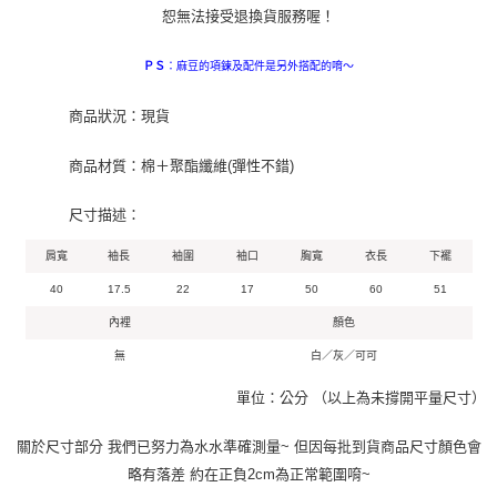
恕無法接受退換貨服務喔！
：麻豆的項鍊及配件是另外搭配的唷～
ＰＳ
商品狀況：現貨
商品材質：棉＋聚酯纖維(彈性不錯)
尺寸描述：
肩寬
袖長
袖圍
袖口
胸寬
衣長
下襬
40
17.5
22
17
50
60
51
內裡
顏色
無
白／灰／可可
單位：公分 （以上為未撐開平量尺寸）
關於尺寸部分 我們已努力為水水準確測量~ 但因每批到貨商品尺寸顏色會
略有落差 約在正負2cm為正常範圍唷~