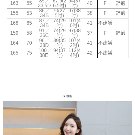
85／
67.5(2
94(37
163
55
40
F
舒適
2.透過簡訊連結打開帳單後，可選擇「超商條碼／台灣大直營門市／銀行轉
33.5D
6.5吋)
吋)
宅配
帳／街口支付／iPASS MONEY」等通路繳費。
86／
70(27.
97(38
155
53
38
F
舒適
每筆NT$70，滿NT$699(含以上)免運費
34B
5吋)
吋)
【注意事項】
87／
74(29
101(4
168
65
41
不建議
1.本服務係由「台灣大哥大股份有限公司」（以下簡稱本公司）所提供，讓
34B
吋)
0吋)
用戶於交易時，得透過本服務購買商品或服務，並由商店將買賣／分期付款
91／
74(29
97(38
159
58
37
F
舒適
36C
吋)
吋)
買賣價金債權讓與本公司後，依約使用本公司帳單繳交帳款。
96／
89(35
107(4
2.基於同意付款使用「大哥付你分期」之契約關係目的，商店將以您的個人
164
70
41
不建議
38D
吋)
2吋)
資料（包含姓名、電話或地址）提供予台灣大哥大進項蒐集、處理及利用，
100／
94(37
112(4
由本公司與您本人進行分期帳單所需資料之確認、核對及更正。
165
75
42
不建議
38E
吋)
4吋)
3.完整用戶服務條款，請詳閱以下連結：
https://oppay.tw/userRule