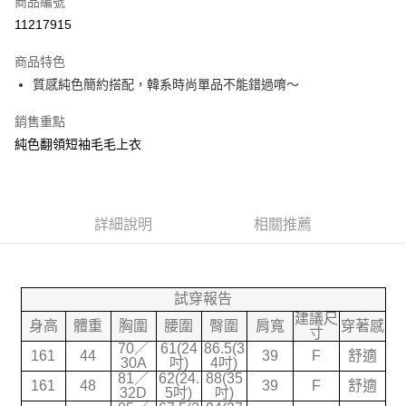
商品編號
信用卡分期付款
11217915
3 期 0 利率 每期
NT$160
21家銀行
商品特色
合作金庫商業銀行
第一商業銀行
超商取貨付款
質感純色簡約搭配，韓系時尚單品不能錯過唷～
華南商業銀行
彰化商業銀行
LINE Pay
上海商業儲蓄銀行
台北富邦商業銀行
銷售重點
國泰世華商業銀行
兆豐國際商業銀行
Google Pay
純色翻領短袖毛毛上衣
臺灣中小企業銀行
台中商業銀行
匯豐（台灣）商業銀行
華泰商業銀行
大哥付你分期
聯邦商業銀行
遠東國際商業銀行
相關說明
元大商業銀行
永豐商業銀行
【大哥付你分期使用說明】
玉山商業銀行
詳細說明
星展（台灣）商業銀行
相關推薦
ATM付款
1.本服務由台灣大哥大提供，台灣大哥大用戶可立即使用無須另外申請。
台新國際商業銀行
中國信託商業銀行
2.付款方式選擇「大哥付你分期」，訂單成立後會自動跳轉到大哥付的交易
台灣樂天信用卡公司
流程，驗證手機門號後，選擇欲分期的期數、繳款截止日，確認付款後即完
運送方式
成交易。
試穿報告
3.實際核准額度、可分期數及費用金額請依後續交易確認頁面所載為準。
全家付款取貨
4.訂單成立30分鐘內，如未前往確認交易或遇審核未通過，訂單將自動取
建議尺
身高
體重
胸圍
腰圍
臀圍
肩寬
穿著感
每筆NT$70，滿NT$599(含以上)免運費
寸
消。如遇「轉專審核」未通過狀況，表示未達大哥付你分期系統評分，恕無
70／
61(24
86.5(3
法說明評估內容。
161
44
39
F
舒適
30A
吋)
4吋)
7-11付款取貨
【繳款方式說明】
81／
62(24.
88(35
1.分期款項不併入電信帳單，「大哥付你分期」於每月結算日後寄送繳費提
161
48
39
F
舒適
每筆NT$70，滿NT$899(含以上)免運費
32D
5吋)
吋)
醒簡訊。