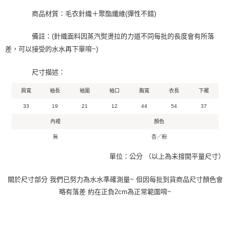
商品材質：毛衣針織＋聚酯纖維(彈性不錯)
備註：(針織面料因蒸汽熨燙拉的力道不同每批的長度會有所落
差，可以接受的水水再下單唷~)
尺寸描述：
肩寬
袖長
袖圍
袖口
胸寬
衣長
下襬
33
19
21
12
44
54
37
內裡
顏色
無
杏／粉
單位：公分 （以上為未撐開平量尺寸）
關於尺寸部分 我們已努力為水水準確測量~ 但因每批到貨商品尺寸顏色會
略有落差 約在正負2cm為正常範圍唷~