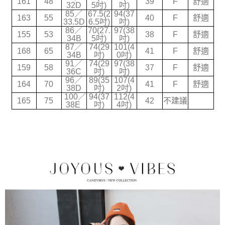
161
48
39
F
舒適
32D
5吋)
吋)
2.透過簡訊連結打開帳單後，可選擇「超商條碼／台灣大直營門市／銀行轉
宅配
85／
67.5(2
94(37
帳／街口支付／iPASS MONEY」等通路繳費。
163
55
40
F
舒適
33.5D
6.5吋)
吋)
每筆NT$70，滿NT$699(含以上)免運費
86／
70(27.
97(38
【注意事項】
155
53
38
F
舒適
34B
5吋)
吋)
1.本服務係由「台灣大哥大股份有限公司」（以下簡稱本公司）所提供，讓
87／
74(29
101(4
用戶於交易時，得透過本服務購買商品或服務，並由商店將買賣／分期付款
168
65
41
F
舒適
34B
吋)
0吋)
買賣價金債權讓與本公司後，依約使用本公司帳單繳交帳款。
91／
74(29
97(38
159
58
37
F
舒適
2.基於同意付款使用「大哥付你分期」之契約關係目的，商店將以您的個人
36C
吋)
吋)
資料（包含姓名、電話或地址）提供予台灣大哥大進項蒐集、處理及利用，
96／
89(35
107(4
164
70
41
F
舒適
由本公司與您本人進行分期帳單所需資料之確認、核對及更正。
38D
吋)
2吋)
3.完整用戶服務條款，請詳閱以下連結：
https://oppay.tw/userRule
100／
94(37
112(4
165
75
42
不建議
38E
吋)
4吋)