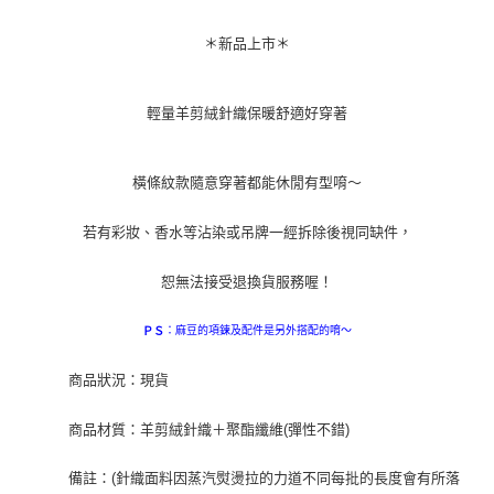
＊新品上市＊
輕量羊剪絨針織保暖舒適好穿著
橫條紋款隨意穿著都能休閒有型唷～
若有彩妝、香水等沾染或吊牌一經拆除後視同缺件，
恕無法接受退換貨服務喔！
：麻豆的項鍊及配件是另外搭配的唷～
ＰＳ
商品狀況：現貨
商品材質：羊剪絨針織＋聚酯纖維(彈性不錯)
備註：(針織面料因蒸汽熨燙拉的力道不同每批的長度會有所落