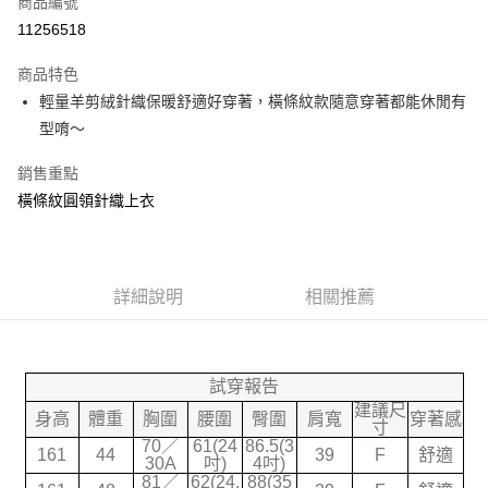
商品編號
信用卡分期付款
11256518
3 期 0 利率 每期
NT$183
21家銀行
商品特色
合作金庫商業銀行
第一商業銀行
超商取貨付款
輕量羊剪絨針織保暖舒適好穿著，橫條紋款隨意穿著都能休閒有
華南商業銀行
彰化商業銀行
型唷～
LINE Pay
上海商業儲蓄銀行
台北富邦商業銀行
國泰世華商業銀行
兆豐國際商業銀行
Google Pay
銷售重點
臺灣中小企業銀行
台中商業銀行
橫條紋圓領針織上衣
匯豐（台灣）商業銀行
華泰商業銀行
大哥付你分期
聯邦商業銀行
遠東國際商業銀行
相關說明
元大商業銀行
永豐商業銀行
【大哥付你分期使用說明】
玉山商業銀行
星展（台灣）商業銀行
ATM付款
1.本服務由台灣大哥大提供，台灣大哥大用戶可立即使用無須另外申請。
台新國際商業銀行
中國信託商業銀行
詳細說明
相關推薦
2.付款方式選擇「大哥付你分期」，訂單成立後會自動跳轉到大哥付的交易
台灣樂天信用卡公司
流程，驗證手機門號後，選擇欲分期的期數、繳款截止日，確認付款後即完
運送方式
成交易。
3.實際核准額度、可分期數及費用金額請依後續交易確認頁面所載為準。
全家付款取貨
4.訂單成立30分鐘內，如未前往確認交易或遇審核未通過，訂單將自動取
試穿報告
每筆NT$70，滿NT$599(含以上)免運費
消。如遇「轉專審核」未通過狀況，表示未達大哥付你分期系統評分，恕無
建議尺
身高
體重
胸圍
腰圍
臀圍
肩寬
穿著感
法說明評估內容。
寸
7-11付款取貨
【繳款方式說明】
70／
61(24
86.5(3
161
44
39
F
舒適
1.分期款項不併入電信帳單，「大哥付你分期」於每月結算日後寄送繳費提
30A
吋)
4吋)
每筆NT$70，滿NT$899(含以上)免運費
醒簡訊。
81／
62(24.
88(35