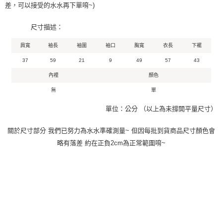
差，可以接受的水水再下單唷~)
尺寸描述：
肩寬
袖長
袖圍
袖口
胸寬
衣長
下襬
37
59
21
9
49
57
43
內裡
顏色
無
單
單位：公分 （以上為未撐開平量尺寸）
關於尺寸部分 我們已努力為水水準確測量~ 但因每批到貨商品尺寸顏色會
略有落差 約在正負2cm為正常範圍唷~