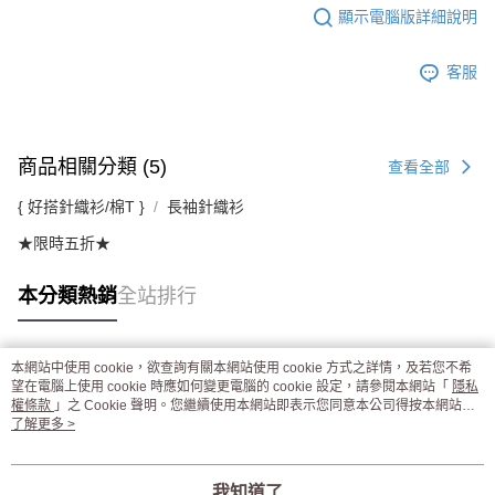
顯示電腦版詳細說明
客服
商品相關分類 (5)
查看全部
{ 好搭針織衫/棉T }
長袖針織衫
★限時五折★
本分類熱銷
全站排行
本網站中使用 cookie，欲查詢有關本網站使用 cookie 方式之詳情，及若您不希
熱門標籤
望在電腦上使用 cookie 時應如何變更電腦的 cookie 設定，請參閱本網站「
隱私
權條款
」之 Cookie 聲明。您繼續使用本網站即表示您同意本公司得按本網站使
用條款之 Cookie 聲明使用 cookie。
了解更多 >
我知道了