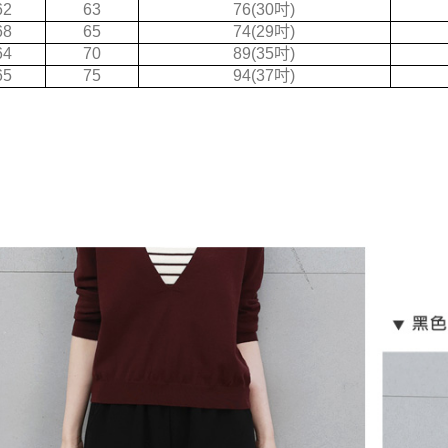
62
63
76(30吋)
3.完整用
68
65
74(29吋)
64
70
89(35吋)
65
75
94(37吋)