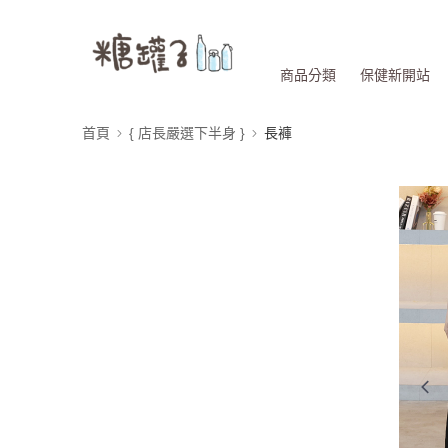
商品分類
保健新開站
首頁
{ 店長嚴選下半身 }
長褲