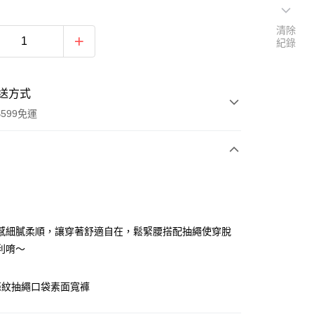
清除
紀錄
送方式
599免運
次付款
期付款
0 利率 每期
NT$199
21家銀行
感細膩柔順，讓穿著舒適自在，鬆緊腰搭配抽繩使穿脫
庫商業銀行
第一商業銀行
利唷～
付款
業銀行
彰化商業銀行
業儲蓄銀行
台北富邦商業銀行
條紋抽繩口袋素面寬褲
華商業銀行
兆豐國際商業銀行
y
小企業銀行
台中商業銀行