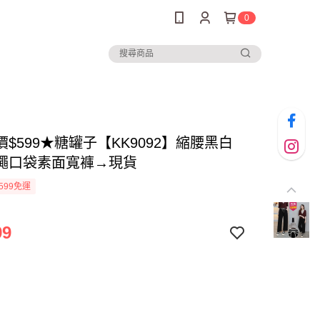
0
榜
$599★糖罐子【KK9092】縮腰黑白
繩口袋素面寬褲→現貨
599免運
99