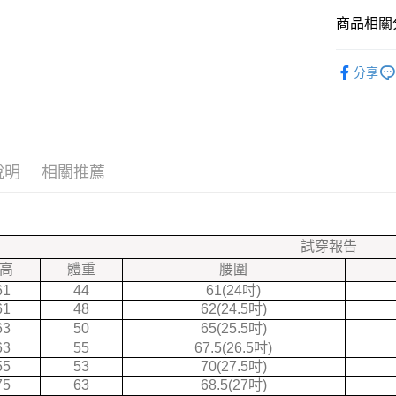
匯豐（
大哥付你
商品相關分
聯邦商
相關說明
元大商
【大哥付
{ 店長嚴選
玉山商
ATM付款
1.本服務
分享
台新國
❤秋冬快
2.付款方
台灣樂
流程，驗
★限時五
完成交易
運送方式
3.實際核
全部商品
4.訂單成
全家付款
消。如遇
說明
相關推薦
★本周新
每筆NT$7
無法說明
【繳款方
❤快速出貨
7-11付款
1.分期款
醒簡訊。
每筆NT$7
試穿報告
2.透過簡
帳／街口支
高
體重
腰圍
宅配
61
44
61(24吋)
【注意事
每筆NT$7
61
48
62(24.5吋)
1.本服務
用戶於交
63
50
65(25.5吋)
款買賣價
63
55
67.5(26.5吋)
2.基於同
55
53
70(27.5吋)
資料（包
75
63
68.5(27吋)
用，由本