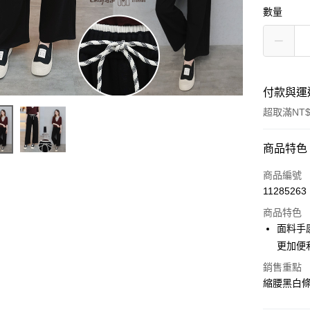
數量
付款與運
超取滿NT$
付款方式
商品特色
信用卡一
商品編號
11285263
信用卡分
商品特色
3 期 
面料手
合作金
更加便
超商取貨
華南商
銷售重點
LINE Pay
上海商
縮腰黑白
國泰世
Google Pa
臺灣中