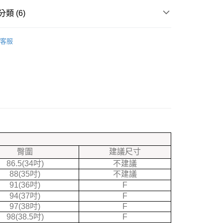
台灣）商業銀行
華泰商業銀行
分期
類 (6)
業銀行
遠東國際商業銀行
業銀行
永豐商業銀行
你分期使用說明】
下半身 }
長褲
業銀行
星展（台灣）商業銀行
由台灣大哥大提供，台灣大哥大用戶可立即使用無須另外申請。
客服
際商業銀行
中國信託商業銀行
速出貨專區❤
式選擇「大哥付你分期」，訂單成立後會自動跳轉到大哥付的交易
天信用卡公司
證手機門號後，選擇欲分期的期數、繳款截止日，確認付款後即
折★
。
准額度、可分期數及費用金額請依後續交易確認頁面所載為準。
立30分鐘內，如未前往確認交易或遇審核未通過，訂單將自動取
取貨
「轉專審核」未通過狀況，表示未達大哥付你分期系統評分，恕
品★
0，滿NT$599(含以上)免運費
評估內容。
式說明】
專區❤
取貨
項不併入電信帳單，「大哥付你分期」於每月結算日後寄送繳費提
0，滿NT$899(含以上)免運費
訊連結打開帳單後，可選擇「超商條碼／台灣大直營門市／銀行轉
付／iPASS MONEY」等通路繳費。
臀圍
建議尺寸
86.5(34吋)
不建議
項】
0，滿NT$699(含以上)免運費
88(35吋)
不建議
係由「台灣大哥大股份有限公司」（以下簡稱本公司）所提供，讓
易時，得透過本服務購買商品或服務，並由商店將買賣／分期付
91(36吋)
F
金債權讓與本公司後，依約使用本公司帳單繳交帳款。
94(37吋)
F
意付款使用「大哥付你分期」之契約關係目的，商店將以您的個人
97(38吋)
F
含姓名、電話或地址）提供予台灣大哥大進項蒐集、處理及利
98(38.5吋)
F
公司與您本人進行分期帳單所需資料之確認、核對及更正。