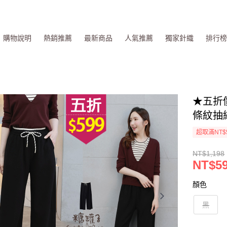
購物說明
熱銷推薦
最新商品
人氣推薦
獨家針織
排行
★五折價
條紋抽
超取滿NT$
NT$1,198
NT$5
顏色
黑