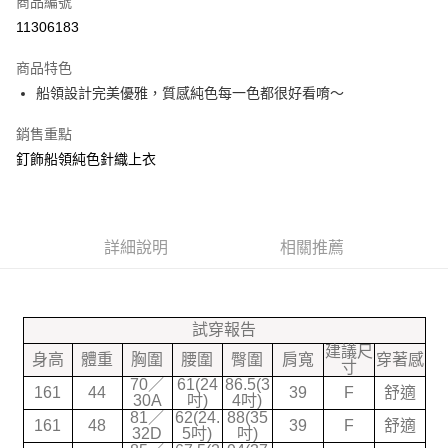
商品編號
信用卡分期付款
11306183
3 期 0 利率 每期
NT$166
21家銀行
商品特色
合作金庫商業銀行
第一商業銀行
超商取貨付款
船領設計完美優雅，質感純色每一色都很好看唷～
華南商業銀行
彰化商業銀行
LINE Pay
上海商業儲蓄銀行
台北富邦商業銀行
銷售重點
國泰世華商業銀行
兆豐國際商業銀行
Google Pay
釘飾船領純色針織上衣
臺灣中小企業銀行
台中商業銀行
匯豐（台灣）商業銀行
華泰商業銀行
大哥付你分期
聯邦商業銀行
遠東國際商業銀行
相關說明
元大商業銀行
永豐商業銀行
【大哥付你分期使用說明】
玉山商業銀行
詳細說明
星展（台灣）商業銀行
相關推薦
ATM付款
1.本服務由台灣大哥大提供，台灣大哥大用戶可立即使用無須另外申請。
台新國際商業銀行
中國信託商業銀行
2.付款方式選擇「大哥付你分期」，訂單成立後會自動跳轉到大哥付的交易
台灣樂天信用卡公司
流程，驗證手機門號後，選擇欲分期的期數、繳款截止日，確認付款後即完
運送方式
成交易。
試穿報告
3.實際核准額度、可分期數及費用金額請依後續交易確認頁面所載為準。
全家付款取貨
4.訂單成立30分鐘內，如未前往確認交易或遇審核未通過，訂單將自動取
建議尺
身高
體重
胸圍
腰圍
臀圍
肩寬
穿著感
每筆NT$70，滿NT$599(含以上)免運費
寸
消。如遇「轉專審核」未通過狀況，表示未達大哥付你分期系統評分，恕無
70／
61(24
86.5(3
法說明評估內容。
161
44
39
F
舒適
30A
吋)
4吋)
7-11付款取貨
【繳款方式說明】
81／
62(24.
88(35
1.分期款項不併入電信帳單，「大哥付你分期」於每月結算日後寄送繳費提
161
48
39
F
舒適
每筆NT$70，滿NT$899(含以上)免運費
32D
5吋)
吋)
醒簡訊。