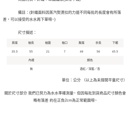
備註：(針織面料因蒸汽熨燙拉的力道不同每批的長度會有所落
差，可以接受的水水再下單唷~)
尺寸描述：
肩寬
袖長
袖圍
袖口
胸寬
衣長
下襬
35.5
55
21
7
49
56
45.5
內裡
顏色
無
酒紅／深藍／杏
單位：公分 （以上為未撐開平量尺寸）
關於尺寸部分 我們已努力為水水準確測量~ 但因每批到貨商品尺寸顏色會
略有落差 約在正負2cm為正常範圍唷~