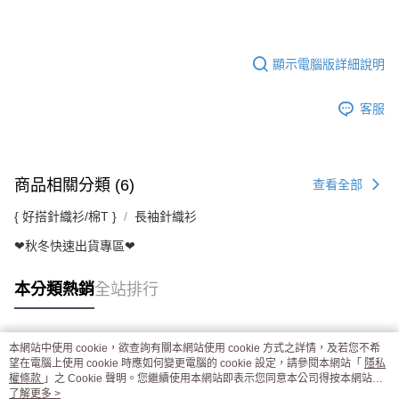
顯示電腦版詳細說明
客服
商品相關分類 (6)
查看全部
{ 好搭針織衫/棉T }
長袖針織衫
❤秋冬快速出貨專區❤
本分類熱銷
全站排行
本網站中使用 cookie，欲查詢有關本網站使用 cookie 方式之詳情，及若您不希
熱門標籤
望在電腦上使用 cookie 時應如何變更電腦的 cookie 設定，請參閱本網站「
隱私
權條款
」之 Cookie 聲明。您繼續使用本網站即表示您同意本公司得按本網站使
用條款之 Cookie 聲明使用 cookie。
了解更多 >