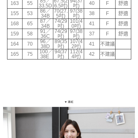
85／
67.5(2
94(37
163
55
40
F
舒適
2.透過簡訊連結打開帳單後，可選擇「超商條碼／台灣大直營門市／銀行轉
33.5D
6.5吋)
吋)
宅配
帳／街口支付／iPASS MONEY」等通路繳費。
86／
70(27.
97(38
155
53
38
F
舒適
每筆NT$70，滿NT$699(含以上)免運費
34B
5吋)
吋)
【注意事項】
87／
74(29
101(4
168
65
41
F
舒適
1.本服務係由「台灣大哥大股份有限公司」（以下簡稱本公司）所提供，讓
34B
吋)
0吋)
用戶於交易時，得透過本服務購買商品或服務，並由商店將買賣／分期付款
91／
74(29
97(38
159
58
37
F
舒適
36C
吋)
吋)
買賣價金債權讓與本公司後，依約使用本公司帳單繳交帳款。
96／
89(35
107(4
2.基於同意付款使用「大哥付你分期」之契約關係目的，商店將以您的個人
164
70
41
不建議
38D
吋)
2吋)
資料（包含姓名、電話或地址）提供予台灣大哥大進項蒐集、處理及利用，
100／
94(37
112(4
由本公司與您本人進行分期帳單所需資料之確認、核對及更正。
165
75
42
不建議
38E
吋)
4吋)
3.完整用戶服務條款，請詳閱以下連結：
https://oppay.tw/userRule