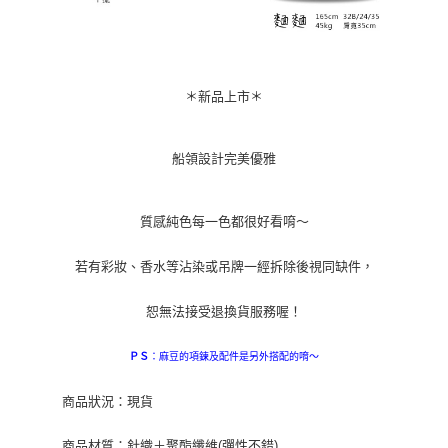
＊新品上市＊
船領設計完美優雅
質感純色每一色都很好看唷～
若有彩妝、香水等沾染或吊牌一經拆除後視同缺件，
恕無法接受退換貨服務喔！
：麻豆的項鍊及配件是另外搭配的唷～
ＰＳ
商品狀況：現貨
商品材質：針織＋聚酯纖維(彈性不錯)