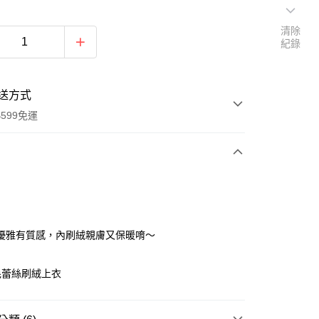
清除
紀錄
送方式
599免運
次付款
期付款
0 利率 每期
NT$150
21家銀行
優雅有質感，內刷絨親膚又保暖唷～
庫商業銀行
第一商業銀行
付款
業銀行
彰化商業銀行
毛蕾絲刷絨上衣
業儲蓄銀行
台北富邦商業銀行
華商業銀行
兆豐國際商業銀行
y
小企業銀行
台中商業銀行