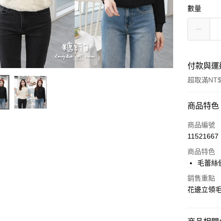
數量
付款與運
超取滿NT$
付款方式
商品特色
信用卡一
商品編號
11521667
信用卡分
商品特色
3 期 
毛蕾絲
合作金
超商取貨
銷售重點
華南商
花邊立領
LINE Pay
上海商
國泰世
Google Pa
臺灣中