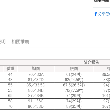
商品相關分
匯豐（
大哥付你
聯邦商
{ 好搭針織衫
相關說明
元大商
分享
【大哥付
玉山商
❤秋冬快
ATM付款
1.本服務
台新國
2.付款方
★限時五
台灣樂
流程，驗
完成交易
全部商品
運送方式
3.實際核
說明
相關推薦
★本周新
4.訂單成
全家付款
消。如遇
❤快速出貨
每筆NT$7
無法說明
【繳款方
7-11付款
1.分期款
試穿報告
醒簡訊。
每筆NT$7
體重
胸圍
腰圍
2.透過簡
帳／街口支
44
70／30A
61(24吋)
86.5
宅配
48
81／32D
62(24.5吋)
88(
【注意事
每筆NT$7
55
85／33.5D
67.5(26.5吋)
94(
1.本服務
53
86／34B
70(27.5吋)
97(
用戶於交
款買賣價
65
87／34B
74(29吋)
101
2.基於同
58
91／36C
74(29吋)
97(
資料（包
70
96／38D
89(35吋)
107
用，由本