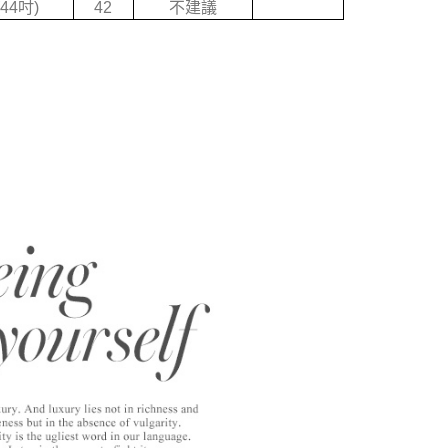
(44吋)
42
不建議
戶服務條款，請詳閱以下連結：
https://oppay.tw/userRule