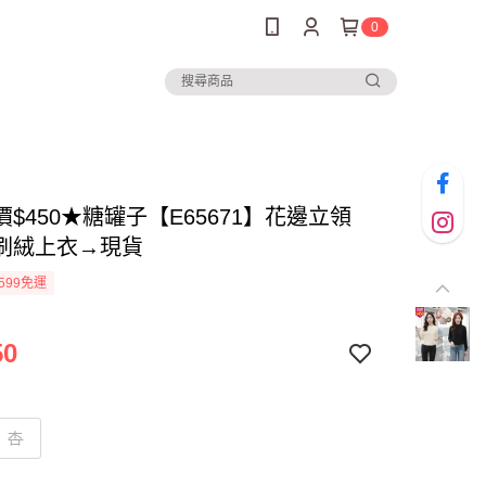
0
榜
$450★糖罐子【E65671】花邊立領
刷絨上衣→現貨
599免運
50
杏