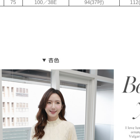
75
100／38E
94(37吋)
112
3.完整用