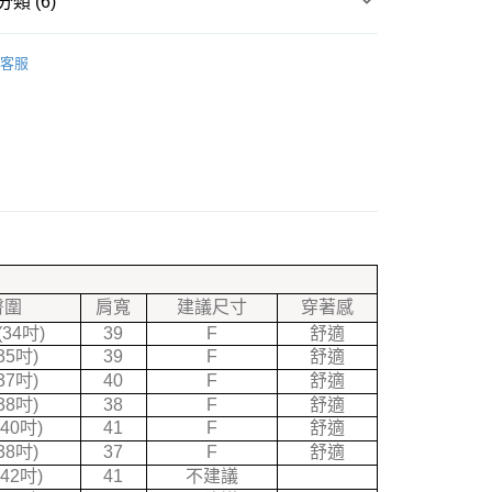
類 (6)
台灣）商業銀行
華泰商業銀行
分期
業銀行
遠東國際商業銀行
/棉T }
長袖上衣
業銀行
永豐商業銀行
客服
你分期使用說明】
業銀行
星展（台灣）商業銀行
速出貨專區❤
由台灣大哥大提供，台灣大哥大用戶可立即使用無須另外申請。
際商業銀行
中國信託商業銀行
式選擇「大哥付你分期」，訂單成立後會自動跳轉到大哥付的交易
折★
天信用卡公司
證手機門號後，選擇欲分期的期數、繳款截止日，確認付款後即
。
准額度、可分期數及費用金額請依後續交易確認頁面所載為準。
品★
立30分鐘內，如未前往確認交易或遇審核未通過，訂單將自動取
取貨
「轉專審核」未通過狀況，表示未達大哥付你分期系統評分，恕
專區❤
0，滿NT$599(含以上)免運費
評估內容。
式說明】
取貨
項不併入電信帳單，「大哥付你分期」於每月結算日後寄送繳費提
0，滿NT$899(含以上)免運費
臀圍
肩寬
建議尺寸
穿著感
訊連結打開帳單後，可選擇「超商條碼／台灣大直營門市／銀行轉
付／iPASS MONEY」等通路繳費。
(34吋)
39
F
舒適
35吋)
39
F
舒適
項】
0，滿NT$699(含以上)免運費
37吋)
40
F
舒適
係由「台灣大哥大股份有限公司」（以下簡稱本公司）所提供，讓
38吋)
38
F
舒適
易時，得透過本服務購買商品或服務，並由商店將買賣／分期付
金債權讓與本公司後，依約使用本公司帳單繳交帳款。
(40吋)
41
F
舒適
意付款使用「大哥付你分期」之契約關係目的，商店將以您的個人
38吋)
37
F
舒適
含姓名、電話或地址）提供予台灣大哥大進項蒐集、處理及利
(42吋)
41
不建議
公司與您本人進行分期帳單所需資料之確認、核對及更正。