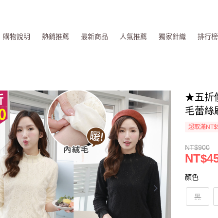
購物說明
熱銷推薦
最新商品
人氣推薦
獨家針織
排行
★五折價
毛蕾絲
超取滿NT$
NT$900
NT$4
顏色
黑