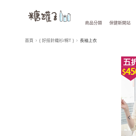
商品分類
保健新開站
首頁
{ 好搭針織衫/棉T }
長袖上衣