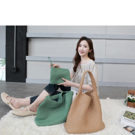
2.透過簡訊連結打開帳單後，可選擇「超商條碼／台灣大直營門市／銀行轉
宅配
帳／街口支付／iPASS MONEY」等通路繳費。
每筆NT$70，滿NT$699(含以上)免運費
【注意事項】
1.本服務係由「台灣大哥大股份有限公司」（以下簡稱本公司）所提供，讓
用戶於交易時，得透過本服務購買商品或服務，並由商店將買賣／分期付款
買賣價金債權讓與本公司後，依約使用本公司帳單繳交帳款。
2.基於同意付款使用「大哥付你分期」之契約關係目的，商店將以您的個人
資料（包含姓名、電話或地址）提供予台灣大哥大進項蒐集、處理及利用，
由本公司與您本人進行分期帳單所需資料之確認、核對及更正。
3.完整用戶服務條款，請詳閱以下連結：
https://oppay.tw/userRule