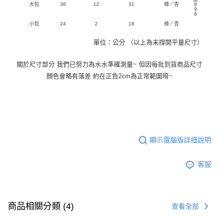
大包
36
12
31
綠／杏
8
9
8
小包
24
2
18
綠／杏
單位：公分 （以上為未撐開平量尺寸）
關於尺寸部分 我們已努力為水水準確測量~ 但因每批到貨商品尺寸
顏色會略有落差 約在正負2cm為正常範圍唷~
顯示電腦版詳細說明
客服
商品相關分類 (4)
查看全部