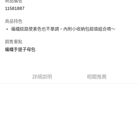
商品編號
信用卡分期付款
11581887
3 期 0 利率 每期
NT$426
21家銀行
商品特色
合作金庫商業銀行
第一商業銀行
超商取貨付款
編織紋路使素色也不單調，內附小收納包超值組合唷～
華南商業銀行
彰化商業銀行
LINE Pay
上海商業儲蓄銀行
台北富邦商業銀行
銷售重點
國泰世華商業銀行
兆豐國際商業銀行
Google Pay
編織手提子母包
臺灣中小企業銀行
台中商業銀行
匯豐（台灣）商業銀行
華泰商業銀行
大哥付你分期
聯邦商業銀行
遠東國際商業銀行
相關說明
元大商業銀行
永豐商業銀行
【大哥付你分期使用說明】
玉山商業銀行
詳細說明
星展（台灣）商業銀行
相關推薦
ATM付款
1.本服務由台灣大哥大提供，台灣大哥大用戶可立即使用無須另外申請。
台新國際商業銀行
中國信託商業銀行
2.付款方式選擇「大哥付你分期」，訂單成立後會自動跳轉到大哥付的交易
台灣樂天信用卡公司
流程，驗證手機門號後，選擇欲分期的期數、繳款截止日，確認付款後即完
運送方式
成交易。
3.實際核准額度、可分期數及費用金額請依後續交易確認頁面所載為準。
全家付款取貨
4.訂單成立30分鐘內，如未前往確認交易或遇審核未通過，訂單將自動取
每筆NT$70，滿NT$599(含以上)免運費
消。如遇「轉專審核」未通過狀況，表示未達大哥付你分期系統評分，恕無
法說明評估內容。
7-11付款取貨
【繳款方式說明】
1.分期款項不併入電信帳單，「大哥付你分期」於每月結算日後寄送繳費提
每筆NT$70，滿NT$899(含以上)免運費
醒簡訊。