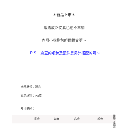
＊新品上市＊
編織紋路使素色也不單調
內附小收納包超值組合唷～
ＰＳ：麻豆的項鍊及配件是另外搭配的唷～
商品狀況：現貨
皮
商品材質：PU
尺寸描述：
重
長度
寬度
高度
顏色
量
g
總
重