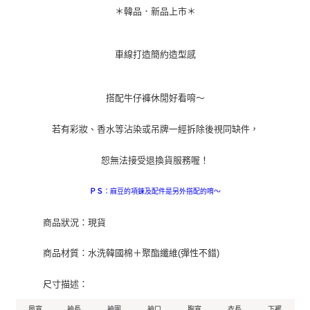
＊韓品．新品上市＊
車線打造簡約造型感
搭配牛仔褲休閒好看唷～
若有彩妝、香水等沾染或吊牌一經拆除後視同缺件，
恕無法接受退換貨服務喔！
：麻豆的項鍊及配件是另外搭配的唷～
ＰＳ
商品狀況：現貨
商品材質：水洗韓國棉＋聚酯纖維(彈性不錯)
尺寸描述：
肩寬
袖長
袖圍
袖口
胸寬
衣長
下襬