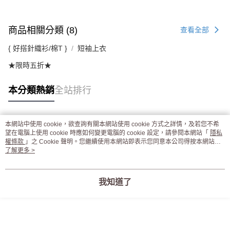
商品相關分類 (8)
查看全部
{ 好搭針織衫/棉T }
短袖上衣
★限時五折★
本分類熱銷
全站排行
本網站中使用 cookie，欲查詢有關本網站使用 cookie 方式之詳情，及若您不希
熱門標籤
望在電腦上使用 cookie 時應如何變更電腦的 cookie 設定，請參閱本網站「
隱私
權條款
」之 Cookie 聲明。您繼續使用本網站即表示您同意本公司得按本網站使
用條款之 Cookie 聲明使用 cookie。
了解更多 >
我知道了