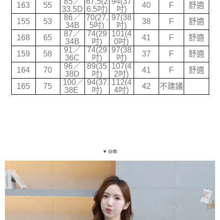
85／
67.5(2
94(37
163
55
40
F
舒適
2.透過簡訊連結打開帳單後，可選擇「超商條碼／台灣大直營門市／銀行轉
33.5D
6.5吋)
吋)
宅配
帳／街口支付／iPASS MONEY」等通路繳費。
86／
70(27.
97(38
155
53
38
F
舒適
每筆NT$70，滿NT$699(含以上)免運費
34B
5吋)
吋)
【注意事項】
87／
74(29
101(4
168
65
41
F
舒適
1.本服務係由「台灣大哥大股份有限公司」（以下簡稱本公司）所提供，讓
34B
吋)
0吋)
用戶於交易時，得透過本服務購買商品或服務，並由商店將買賣／分期付款
91／
74(29
97(38
159
58
37
F
舒適
36C
吋)
吋)
買賣價金債權讓與本公司後，依約使用本公司帳單繳交帳款。
96／
89(35
107(4
2.基於同意付款使用「大哥付你分期」之契約關係目的，商店將以您的個人
164
70
41
F
舒適
38D
吋)
2吋)
資料（包含姓名、電話或地址）提供予台灣大哥大進項蒐集、處理及利用，
100／
94(37
112(4
由本公司與您本人進行分期帳單所需資料之確認、核對及更正。
165
75
42
不建議
38E
吋)
4吋)
3.完整用戶服務條款，請詳閱以下連結：
https://oppay.tw/userRule