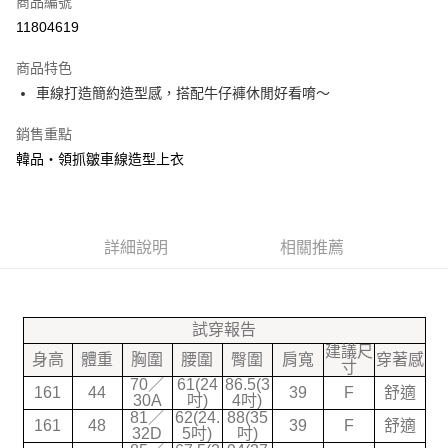
商品編號
信用卡分期付款
11804619
3 期 0 利率 每期
NT$99
21家銀行
商品特色
合作金庫商業銀行
第一商業銀行
超商取貨付款
車線打造簡約造型感，搭配牛仔褲休閒好看唷～
華南商業銀行
彰化商業銀行
LINE Pay
上海商業儲蓄銀行
台北富邦商業銀行
銷售重點
國泰世華商業銀行
兆豐國際商業銀行
Google Pay
韓品‧領抓皺車線造型上衣
臺灣中小企業銀行
台中商業銀行
匯豐（台灣）商業銀行
華泰商業銀行
大哥付你分期
聯邦商業銀行
遠東國際商業銀行
相關說明
元大商業銀行
永豐商業銀行
【大哥付你分期使用說明】
玉山商業銀行
詳細說明
星展（台灣）商業銀行
相關推薦
ATM付款
1.本服務由台灣大哥大提供，台灣大哥大用戶可立即使用無須另外申請。
台新國際商業銀行
中國信託商業銀行
2.付款方式選擇「大哥付你分期」，訂單成立後會自動跳轉到大哥付的交易
台灣樂天信用卡公司
流程，驗證手機門號後，選擇欲分期的期數、繳款截止日，確認付款後即完
運送方式
成交易。
試穿報告
3.實際核准額度、可分期數及費用金額請依後續交易確認頁面所載為準。
全家付款取貨
4.訂單成立30分鐘內，如未前往確認交易或遇審核未通過，訂單將自動取
建議尺
身高
體重
胸圍
腰圍
臀圍
肩寬
穿著感
每筆NT$70，滿NT$599(含以上)免運費
寸
消。如遇「轉專審核」未通過狀況，表示未達大哥付你分期系統評分，恕無
70／
61(24
86.5(3
法說明評估內容。
161
44
39
F
舒適
30A
吋)
4吋)
7-11付款取貨
【繳款方式說明】
81／
62(24.
88(35
1.分期款項不併入電信帳單，「大哥付你分期」於每月結算日後寄送繳費提
161
48
39
F
舒適
每筆NT$70，滿NT$899(含以上)免運費
32D
5吋)
吋)
醒簡訊。