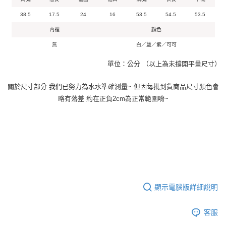
38.5
17.5
24
16
53.5
54.5
53.5
內裡
顏色
無
白／藍／紫／可可
單位：公分 （以上為未撐開平量尺寸）
關於尺寸部分 我們已努力為水水準確測量~ 但因每批到貨商品尺寸顏色會
略有落差 約在正負2cm為正常範圍唷~
顯示電腦版詳細說明
客服