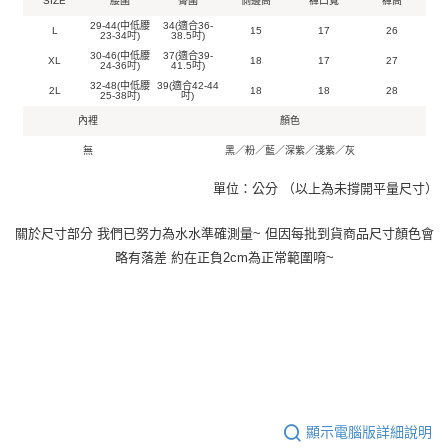
SIZE
腰圍
臀圍
側邊高
褲口寬
褲高
29-44(中低腰
34(適合36-
L
15
17
26
23-34吋)
38.5吋)
30-46(中低腰
37(適合39-
XL
18
17
27
24-36吋)
41.5吋)
32-48(中低腰
39(適合42-44
2L
18
18
28
25-38吋)
吋)
內裡
顏色
無
黑／粉／藍／深紫／淺紫／灰
單位：公分 （以上為未撐開平量尺寸）
關於尺寸部分 我們已努力為水水準確測量~ 但因每批到貨商品尺寸顏色會
略有落差 約在正負2cm為正常範圍唷~
顯示電腦版詳細說明