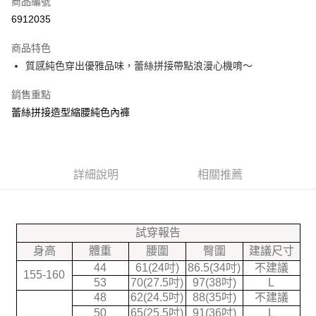
商品編號
信用卡分期付款
6912035
3 期 0 利率 每期
NT$49
21家銀行
商品特色
合作金庫商業銀行
第一商業銀行
超商取貨付款
質感純色穿出優雅品味，蕾絲拼接帶點浪漫心機唷～
華南商業銀行
彰化商業銀行
LINE Pay
上海商業儲蓄銀行
台北富邦商業銀行
銷售重點
國泰世華商業銀行
兆豐國際商業銀行
大哥付你分期
蕾絲拼接造型縮腰純色內褲
臺灣中小企業銀行
台中商業銀行
相關說明
匯豐（台灣）商業銀行
華泰商業銀行
聯邦商業銀行
遠東國際商業銀行
【大哥付你分期使用說明】
ATM付款
1.本服務由台灣大哥大提供，台灣大哥大用戶可立即使用無須另外申請。
元大商業銀行
永豐商業銀行
2.付款方式選擇「大哥付你分期」，訂單成立後會自動跳轉到大哥付的交易
玉山商業銀行
詳細說明
星展（台灣）商業銀行
相關推薦
流程，驗證手機門號後，選擇欲分期的期數、繳款截止日，確認付款後即完
台新國際商業銀行
中國信託商業銀行
運送方式
成交易。
台灣樂天信用卡公司
3.實際核准額度、可分期數及費用金額請依後續交易確認頁面所載為準。
全家付款取貨
4.訂單成立30分鐘內，如未前往確認交易或遇審核未通過，訂單將自動取
每筆NT$70，滿NT$599(含以上)免運費
試穿報告
消。如遇「轉專審核」未通過狀況，表示未達大哥付你分期系統評分，恕無
法說明評估內容。
身高
體重
腰圍
臀圍
建議尺寸
7-11付款取貨
【繳款方式說明】
44
61(24吋)
86.5(34吋)
不建議
1.分期款項不併入電信帳單，「大哥付你分期」於每月結算日後寄送繳費提
155-160
每筆NT$70，滿NT$899(含以上)免運費
53
70(27.5吋)
97(38吋)
L
醒簡訊。
48
62(24.5吋)
88(35吋)
不建議
2.透過簡訊連結打開帳單後，可選擇「超商條碼／台灣大直營門市／銀行轉
宅配
帳／街口支付／iPASS MONEY」等通路繳費。
50
65(25.5吋)
91(36吋)
L