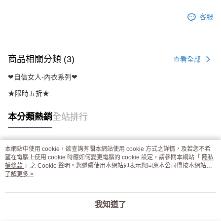
客服
商品相關分類 (3)
查看全部
❤自信女人-內衣系列❤
★限時五折★
本分類熱銷
全站排行
本網站中使用 cookie，欲查詢有關本網站使用 cookie 方式之詳情，及若您不希
熱門標籤
望在電腦上使用 cookie 時應如何變更電腦的 cookie 設定，請參閱本網站「
隱私
權條款
」之 Cookie 聲明。您繼續使用本網站即表示您同意本公司得按本網站使
用條款之 Cookie 聲明使用 cookie。
了解更多 >
我知道了