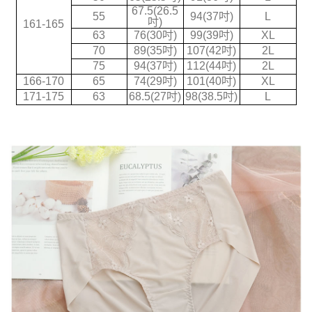
每筆NT$70，滿NT$699(含以上)免運費
67.5(26.5
55
94(37吋)
L
【注意事項】
吋)
161-165
1.本服務係由「台灣大哥大股份有限公司」（以下簡稱本公司）所提供，讓
63
76(30吋)
99(39吋)
XL
用戶於交易時，得透過本服務購買商品或服務，並由商店將買賣／分期付款
70
89(35吋)
107(42吋)
2L
買賣價金債權讓與本公司後，依約使用本公司帳單繳交帳款。
75
94(37吋)
112(44吋)
2L
2.基於同意付款使用「大哥付你分期」之契約關係目的，商店將以您的個人
166-170
65
74(29吋)
101(40吋)
XL
資料（包含姓名、電話或地址）提供予台灣大哥大進項蒐集、處理及利用，
由本公司與您本人進行分期帳單所需資料之確認、核對及更正。
171-175
63
68.5(27吋)
98(38.5吋)
L
3.完整用戶服務條款，請詳閱以下連結：
https://oppay.tw/userRule