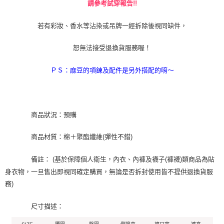
請參考試穿報告!!
若有彩妝、香水等沾染或吊牌一經拆除後視同缺件，
恕無法接受退換貨服務喔！
ＰＳ：麻豆的項鍊及配件是另外搭配的唷～
商品狀況：預購
商品材質：棉＋聚酯纖維(彈性不錯)
備註： (基於保障個人衛生，內衣、內褲及襪子(褲襪)類商品為貼
身衣物，一旦售出即視同確定購買，無論是否拆封使用皆不提供退換貨服
務)
尺寸描述：