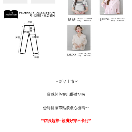
＊新品上市＊
質感純色穿出優雅品味
蕾絲拼接帶點浪漫心機唷～
**店長超推~親膚好穿不卡屁**